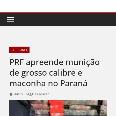
Pular
para
o
conteúdo
SEGURANÇA
PRF apreende munição
de grosso calibre e
maconha no Paraná
04/07/2024
Da redação