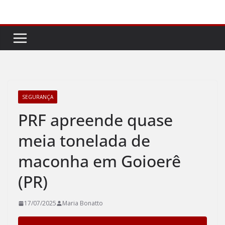
Pular
para
o
conteúdo
SEGURANÇA
PRF apreende quase
meia tonelada de
maconha em Goioerê
(PR)
17/07/2025
Maria Bonatto