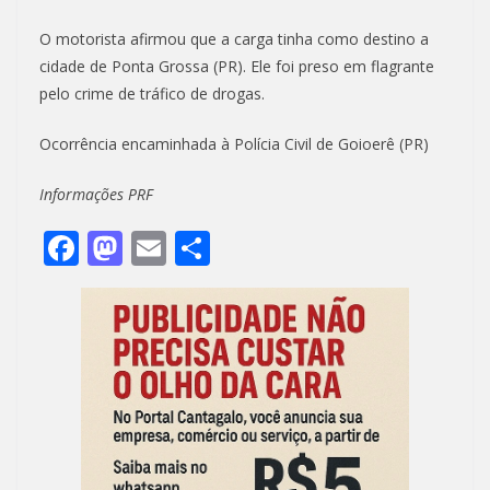
O motorista afirmou que a carga tinha como destino a
cidade de Ponta Grossa (PR). Ele foi preso em flagrante
pelo crime de tráfico de drogas.
Ocorrência encaminhada à Polícia Civil de Goioerê (PR)
Informações PRF
F
M
E
S
ac
as
m
h
e
to
ai
ar
b
d
l
e
o
o
o
n
k