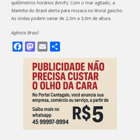
quilômetros horários (km/h). Com o mar agitado, a
Marinha do Brasil alerta para ressaca no litoral gaúcho.
As ondas podem variar de 2,5m a 3,0m de altura.
Agência Brasil
F
M
E
S
ac
as
m
h
e
to
ai
ar
b
d
l
e
o
o
o
n
k