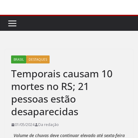
Pular
para
o
conteúdo
BRASIL
DESTAQUES
Temporais causam 10
mortes no RS; 21
pessoas estão
desaparecidas
01/05/2024
Da redação
Volume de chuvas deve continuar elevado até sexta-feira