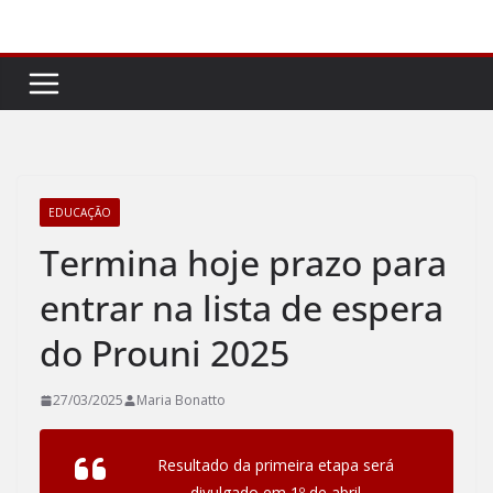
Pular
para
o
conteúdo
EDUCAÇÃO
Termina hoje prazo para
entrar na lista de espera
do Prouni 2025
27/03/2025
Maria Bonatto
Resultado da primeira etapa será
divulgado em 1º de abril