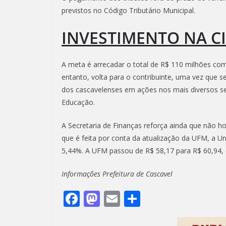
previstos no Código Tributário Municipal.
INVESTIMENTO NA C
A meta é arrecadar o total de R$ 110 milhões com
entanto, volta para o contribuinte, uma vez que s
dos cascavelenses em ações nos mais diversos s
Educação.
A Secretaria de Finanças reforça ainda que não ho
que é feita por conta da atualização da UFM, a U
5,44%. A UFM passou de R$ 58,17 para R$ 60,94,
Informações Prefeitura de Cascavel
F
M
E
S
ac
as
m
h