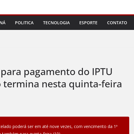
NÁ
POLITICA
TECNOLOGIA
ESPORTE
CONTATO
 para pagamento do IPTU
termina nesta quinta-feira
elado poderá ser em até nove vezes, com vencimento da 1ª
a também para quinta-feira (10)