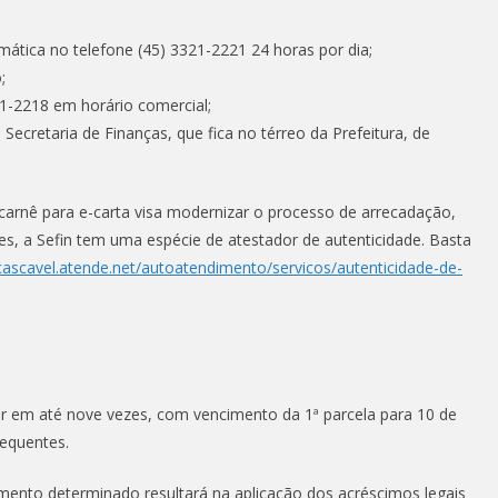
ática no telefone (45) 3321-2221 24 horas por dia;
;
1-2218 em horário comercial;
Secretaria de Finanças, que fica no térreo da Prefeitura, de
 carnê para e-carta visa modernizar o processo de arrecadação,
pes, a Sefin tem uma espécie de atestador de autenticidade. Basta
/cascavel.atende.net/autoatendimento/servicos/autenticidade-de-
 em até nove vezes, com vencimento da 1ª parcela para 10 de
sequentes.
mento determinado resultará na aplicação dos acréscimos legais