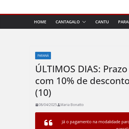
Pular
para
o
HOME
CANTAGALO
CANTU
PARA
conteúdo
PARANÁ
ÚLTIMOS DIAS: Prazo
com 10% de desconto 
(10)
08/04/2025
Maria Bonatto
Já o pagamento na modalidade parc
parcel