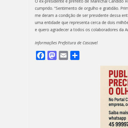
O ex-presidente e prefeito de Marechal Cândido 
cumprido. “Sentimento de orgulho e gratidão. Pri
me deram a condição de ser presidente dessa ent
uma entidade que representa cerca de dois milhõ
e quero agradecer a todos os colaboradores da A
Informações Prefeitura de Cascavel
F
M
E
S
ac
as
m
h
e
to
ai
ar
b
d
l
e
o
o
o
n
k