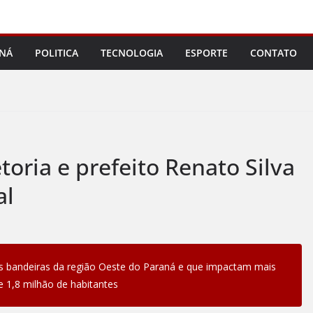
NÁ
POLITICA
TECNOLOGIA
ESPORTE
CONTATO
oria e prefeito Renato Silva
al
s bandeiras da região Oeste do Paraná e que impactam mais
e 1,8 milhão de habitantes