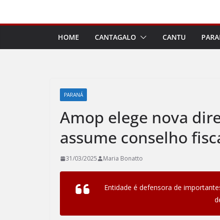
Pular
para
o
HOME
CANTAGALO
CANTU
PARA
conteúdo
PARANÁ
Amop elege nova diret
assume conselho fisc
31/03/2025
Maria Bonatto
Entidade é defensora de importante
d