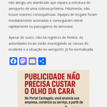
não atingiu um alambrado que separa a estrutura do
aeroporto de uma rodovia próxima. Felizmente, não
houve maiores consequências. Equipes de resgate foram
imediatamente acionadas e conseguiram retirar
rapidamente os passageiros da aeronave.
Apesar do susto, não há registros de feridos. As
autoridades locais estão investigando as causas do
incidente e a situação no aeroporto já foi normalizada.
F
M
E
S
ac
as
m
h
e
to
ai
ar
b
d
l
e
o
o
o
n
k