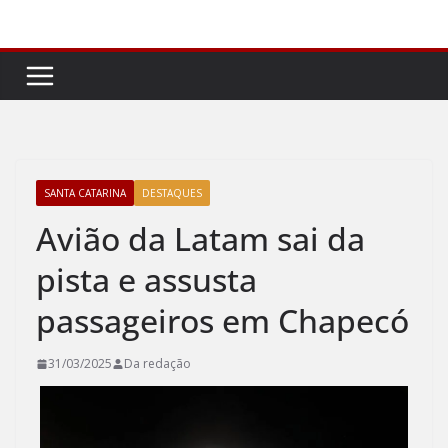
Pular
para
o
conteúdo
SANTA CATARINA
DESTAQUES
Avião da Latam sai da
pista e assusta
passageiros em Chapecó
31/03/2025
Da redação