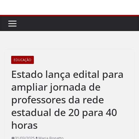
Pular
para
o
conteúdo
EDUCAÇÃO
Estado lança edital para
ampliar jornada de
professores da rede
estadual de 20 para 40
horas
31/03/2025
Maria Bonatto