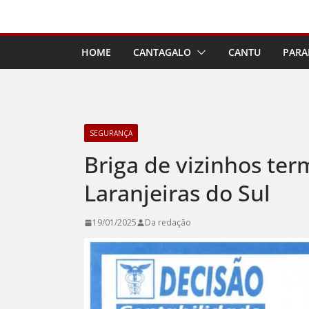
Pular
para
o
HOME
CANTAGALO
CANTU
PARA
conteúdo
SEGURANÇA
Briga de vizinhos te
Laranjeiras do Sul
19/01/2025
Da redação