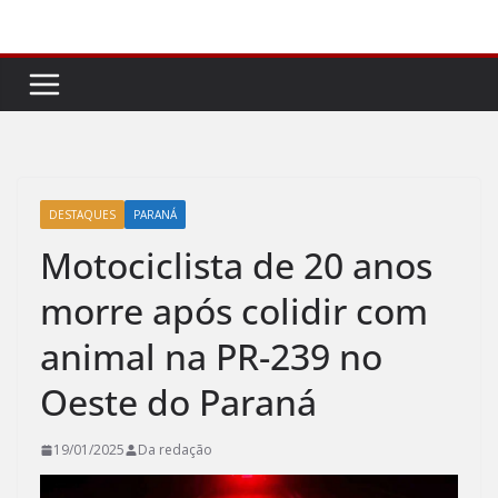
Pular
para
o
conteúdo
DESTAQUES
PARANÁ
Motociclista de 20 anos
morre após colidir com
animal na PR-239 no
Oeste do Paraná
19/01/2025
Da redação