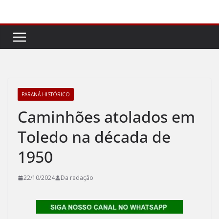
Pular
para
o
conteúdo
PARANÁ HISTÓRICO
Caminhões atolados em
Toledo na década de
1950
22/10/2024
Da redação