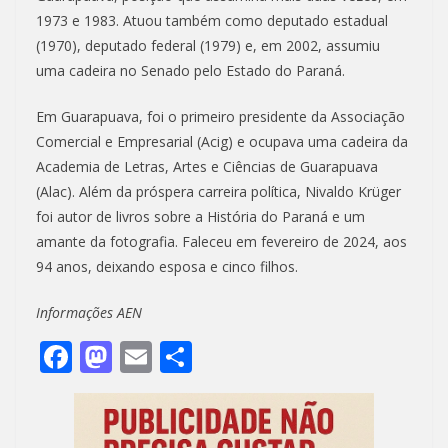
1973 e 1983. Atuou também como deputado estadual
(1970), deputado federal (1979) e, em 2002, assumiu
uma cadeira no Senado pelo Estado do Paraná.
Em Guarapuava, foi o primeiro presidente da Associação
Comercial e Empresarial (Acig) e ocupava uma cadeira da
Academia de Letras, Artes e Ciências de Guarapuava
(Alac). Além da próspera carreira política, Nivaldo Krüger
foi autor de livros sobre a História do Paraná e um
amante da fotografia. Faleceu em fevereiro de 2024, aos
94 anos, deixando esposa e cinco filhos.
Informações AEN
F
M
E
S
ac
as
m
h
e
to
ai
ar