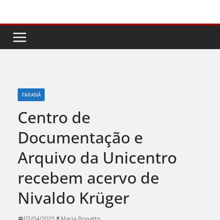
Pular
para
o
conteúdo
PARANÁ
Centro de
Documentação e
Arquivo da Unicentro
recebem acervo de
Nivaldo Krüger
07/04/2025
Maria Bonatto