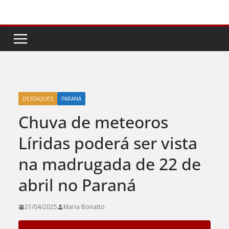
Pular
para
o
conteúdo
DESTAQUES
PARANÁ
Chuva de meteoros
Líridas poderá ser vista
na madrugada de 22 de
abril no Paraná
21/04/2025
Maria Bonatto