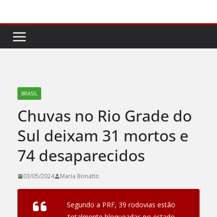
Pular
para
o
conteúdo
BRASIL
Chuvas no Rio Grade do
Sul deixam 31 mortos e
74 desaparecidos
03/05/2024
Maria Bonatto
Segundo a PRF, 39 rodovias estão
totalmente bloqueadas no estado