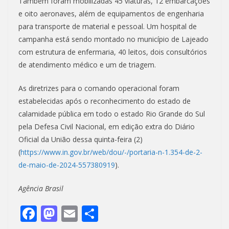
Também foram mobilizadas 45 viaturas, 12 embarcações
e oito aeronaves, além de equipamentos de engenharia
para transporte de material e pessoal. Um hospital de
campanha está sendo montado no município de Lajeado
com estrutura de enfermaria, 40 leitos, dois consultórios
de atendimento médico e um de triagem.
As diretrizes para o comando operacional foram
estabelecidas após o reconhecimento do estado de
calamidade pública em todo o estado Rio Grande do Sul
pela Defesa Civil Nacional, em edição extra do Diário
Oficial da União dessa quinta-feira (2)
(
https://www.in.gov.br/web/dou/-/portaria-n-1.354-de-2-
de-maio-de-2024-557380919
).
Agência Brasil
F
M
E
S