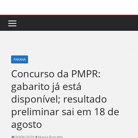
Pular
para
o
conteúdo
PARANÁ
Concurso da PMPR:
gabarito já está
disponível; resultado
preliminar sai em 18 de
agosto
30/06/2025
Maria Bonatto