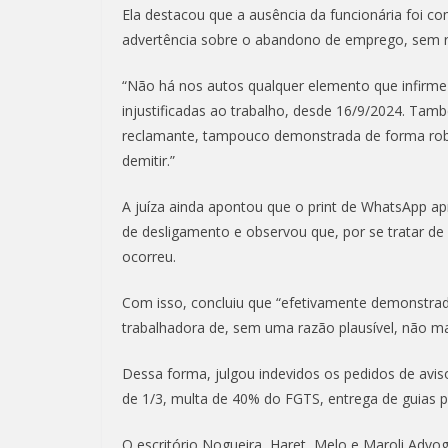
Ela destacou que a ausência da funcionária foi 
advertência sobre o abandono de emprego, sem r
“Não há nos autos qualquer elemento que infirme
injustificadas ao trabalho, desde 16/9/2024. Ta
reclamante, tampouco demonstrada de forma robus
demitir.”
A juíza ainda apontou que o print de WhatsApp apr
de desligamento e observou que, por se tratar de 
ocorreu.
Com isso, concluiu que “efetivamente demonstrad
trabalhadora de, sem uma razão plausível, não mai
Dessa forma, julgou indevidos os pedidos de aviso 
de 1/3, multa de 40% do FGTS, entrega de guias p
O escritório Nogueira, Haret, Melo e Maroli Ad