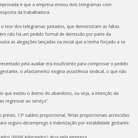
comprovada e que a empresa enviou dois telegramas com
esposta da trabalhadora.
 o teor dos telegramas juntados, que demonstram as faltas
mbém não há um pedido formal de demissão por parte da
ta as alegações lançadas na inicial que a tenha forçado a se
esentado pela auxiliar era insuficiente para comprovar o pedido
gestante, o afastamento exigiria assistência sindical, o que não
o que existiu o ânimo do abandono, ou seja, a intenção da
s regressar ao serviço”.
prévio, 13º salário proporcional, férias proporcionais acrescidas
ara seguro-desemprego e indenização por estabilidade gestante.
vogados (NHM Advogados) atua pela empresa.