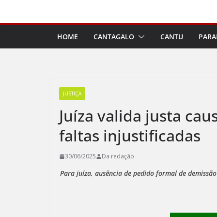
Pular
para
o
HOME
CANTAGALO
CANTU
PARA
conteúdo
JUSTIÇA
Juíza valida justa cau
faltas injustificadas
30/06/2025
Da redação
Para juíza, ausência de pedido formal de demissão