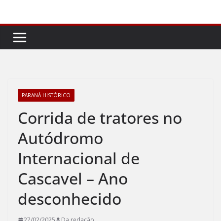
Pular
para
o
conteúdo
PARANÁ HISTÓRICO
Corrida de tratores no
Autódromo
Internacional de
Cascavel – Ano
desconhecido
27/02/2025
Da redação