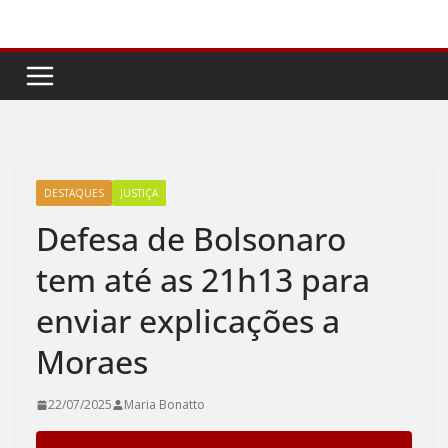
Pular
para
o
conteúdo
DESTAQUES
JUSTIÇA
Defesa de Bolsonaro
tem até as 21h13 para
enviar explicações a
Moraes
22/07/2025
Maria Bonatto