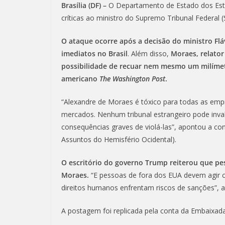
Brasília (DF) –
O Departamento de Estado dos Es
críticas ao ministro do Supremo Tribunal Federal 
O ataque ocorre após a decisão do ministro Fláv
imediatos no Brasil
. Além disso,
Moraes, relator
possibilidade de recuar nem mesmo um milímetr
americano
The Washington Post
.
“Alexandre de Moraes é tóxico para todas as emp
mercados. Nenhum tribunal estrangeiro pode inv
consequências graves de violá-las”, apontou a con
Assuntos do Hemisfério Ocidental).
O escritório do governo Trump reiterou que pe
Moraes.
“E pessoas de fora dos EUA devem agir c
direitos humanos enfrentam riscos de sanções”, a
A postagem foi replicada pela conta da Embaixada