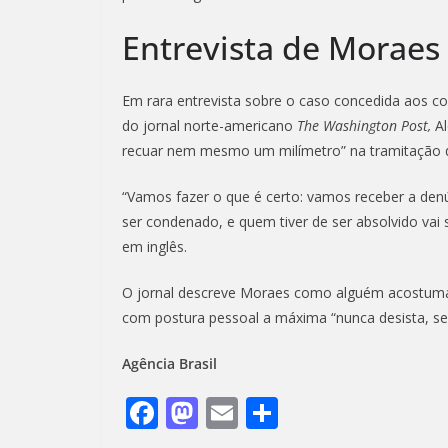
Entrevista de Moraes
Em rara entrevista sobre o caso concedida aos c
do jornal norte-americano
The Washington Post,
A
recuar nem mesmo um milímetro” na tramitação 
“Vamos fazer o que é certo: vamos receber a denún
ser condenado, e quem tiver de ser absolvido vai 
em inglês.
O jornal descreve Moraes como alguém acostum
com postura pessoal a máxima “nunca desista, s
Agência Brasil
F
M
E
S
ac
as
m
h