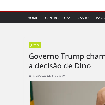
Pular
para
o
HOME
CANTAGALO
CANTU
PARA
conteúdo
JUSTIÇA
Governo Trump chama
a decisão de Dino
18/08/2025
Da redação