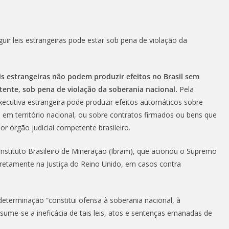
uir leis estrangeiras pode estar sob pena de violação da
eis estrangeiras não podem produzir efeitos no Brasil sem
etente, sob pena de violação da soberania nacional.
Pela
xecutiva estrangeira pode produzir efeitos automáticos sobre
em território nacional, ou sobre contratos firmados ou bens que
r órgão judicial competente brasileiro.
Instituto Brasileiro de Mineração (Ibram), que acionou o Supremo
diretamente na Justiça do Reino Unido, em casos contra
determinação “constitui ofensa à soberania nacional, à
ume-se a ineficácia de tais leis, atos e sentenças emanadas de