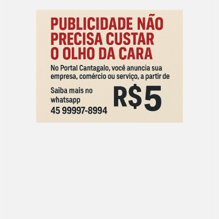
ac
as
m
h
e
to
ai
ar
b
d
l
e
o
o
o
n
k