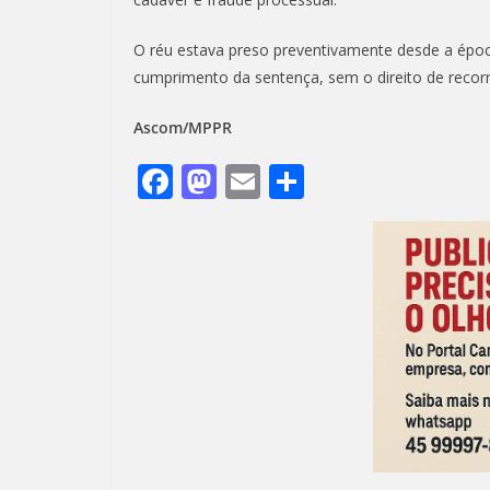
O réu estava preso preventivamente desde a époc
cumprimento da sentença, sem o direito de recorr
Ascom/MPPR
F
M
E
S
ac
as
m
h
e
to
ai
ar
b
d
l
e
o
o
o
n
k