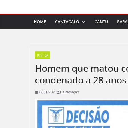
Pular
para
o
HOME
CANTAGALO
CANTU
PARA
conteúdo
JUSTIÇA
Homem que matou co
condenado a 28 anos 
23/01/2025
Da redação