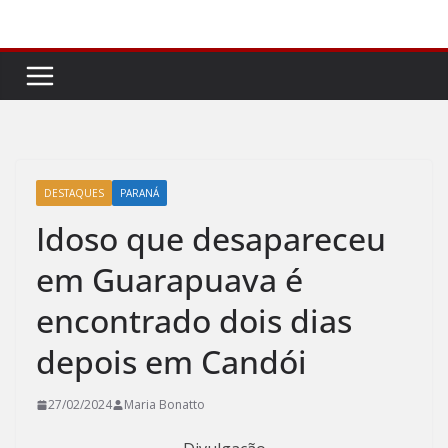
Pular
para
o
conteúdo
DESTAQUES
PARANÁ
Idoso que desapareceu
em Guarapuava é
encontrado dois dias
depois em Candói
27/02/2024
Maria Bonatto