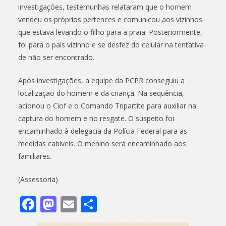
investigações, testemunhas relataram que o homem
vendeu os próprios pertences e comunicou aos vizinhos
que estava levando o filho para a praia. Posteriormente,
foi para o país vizinho e se desfez do celular na tentativa
de não ser encontrado.
Após investigações, a equipe da PCPR conseguiu a
localização do homem e da criança. Na sequência,
acionou o Ciof e o Comando Tripartite para auxiliar na
captura do homem e no resgate. O suspeito foi
encaminhado à delegacia da Polícia Federal para as
medidas cabíveis. O menino será encaminhado aos
familiares.
(Assessoria)
F
M
E
S
ac
as
m
h