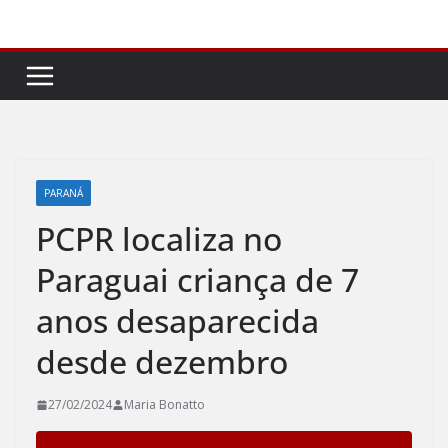
Pular
para
o
conteúdo
PARANÁ
PCPR localiza no
Paraguai criança de 7
anos desaparecida
desde dezembro
27/02/2024
Maria Bonatto