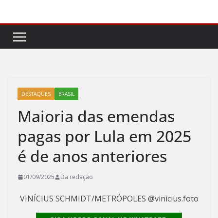
Pular
para
o
conteúdo
DESTAQUES
BRASIL
Maioria das emendas
pagas por Lula em 2025
é de anos anteriores
01/09/2025
Da redação
VINÍCIUS SCHMIDT/METRÓPOLES @vinicius.foto