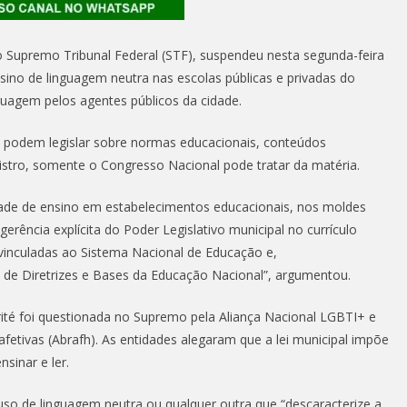
 Supremo Tribunal Federal (STF), suspendeu nesta segunda-feira
 ensino de linguagem neutra nas escolas públicas e privadas do
uagem pelos agentes públicos da cidade.
 podem legislar sobre normas educacionais, conteúdos
nistro, somente o Congresso Nacional pode tratar da matéria.
idade de ensino em estabelecimentos educacionais, nos moldes
gerência explícita do Poder Legislativo municipal no currículo
 vinculadas ao Sistema Nacional de Educação e,
 de Diretrizes e Bases da Educação Nacional”, argumentou.
rité foi questionada no Supremo pela Aliança Nacional LGBTI+ e
fetivas (Abrafh). As entidades alegaram que a lei municipal impõe
sinar e ler.
 o uso de linguagem neutra ou qualquer outra que “descaracterize a