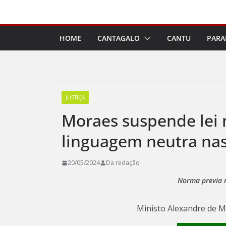
Pular
para
o
HOME
CANTAGALO
CANTU
PARA
conteúdo
JUSTIÇA
Moraes suspende lei 
linguagem neutra nas
20/05/2024
Da redação
Norma previa r
Ministo Alexandre de Mo