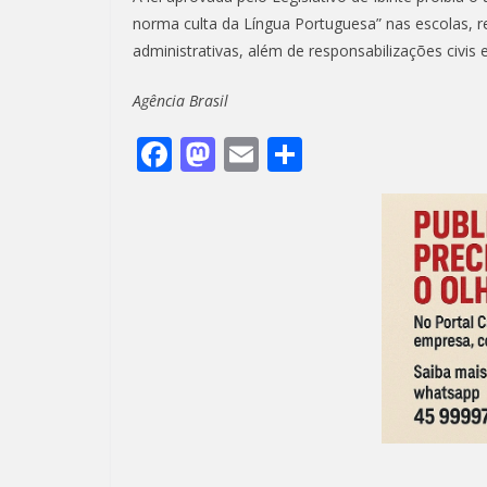
norma culta da Língua Portuguesa” nas escolas, r
administrativas, além de responsabilizações civis e
Agência Brasil
F
M
E
S
ac
as
m
h
e
to
ai
ar
b
d
l
e
o
o
o
n
k