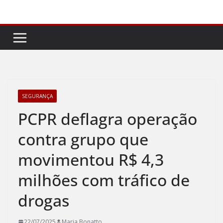
Pular
para
o
conteúdo
SEGURANÇA
PCPR deflagra operação
contra grupo que
movimentou R$ 4,3
milhões com tráfico de
drogas
22/07/2025
Maria Bonatto