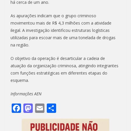
há cerca de um ano.
As apurações indicam que o grupo criminoso
movimentou mais de R$ 4,3 milhões com a atividade
ilegal. A investigação identificou estruturas logísticas
utilizadas para escoar mais de uma tonelada de drogas
na região.
O objetivo da operação é desarticular a cadeia de
atuação da organização criminosa, atingindo integrantes
com funções estratégicas em diferentes etapas do
esquema.
Informações AEN
F
M
E
S
ac
as
m
h
e
to
ai
ar