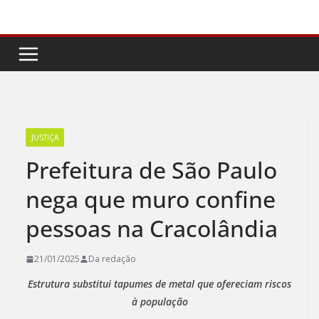
Pular
para
o
conteúdo
JUSTIÇA
Prefeitura de São Paulo
nega que muro confine
pessoas na Cracolândia
21/01/2025
Da redação
Estrutura substitui tapumes de metal que ofereciam riscos
à população