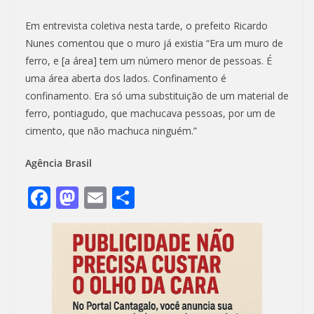
Em entrevista coletiva nesta tarde, o prefeito Ricardo
Nunes comentou que o muro já existia “Era um muro de
ferro, e [a área] tem um número menor de pessoas. É
uma área aberta dos lados. Confinamento é
confinamento. Era só uma substituição de um material de
ferro, pontiagudo, que machucava pessoas, por um de
cimento, que não machuca ninguém.”
Agência Brasil
F
M
E
S
ac
as
m
h
e
to
ai
ar
b
d
l
e
o
o
o
n