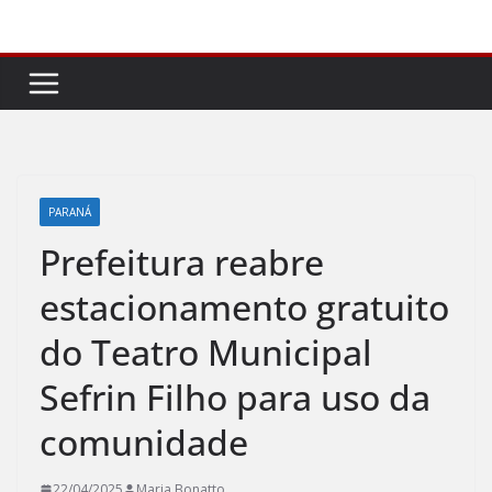
Pular
para
o
conteúdo
PARANÁ
Prefeitura reabre
estacionamento gratuito
do Teatro Municipal
Sefrin Filho para uso da
comunidade
22/04/2025
Maria Bonatto