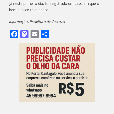
Já neste primeiro dia, foi registrado um caso em que o
bem público teve danos.
Informações Prefeitura de Cascavel
F
M
E
S
ac
as
m
h
e
to
ai
ar
b
d
l
e
o
o
o
n
k