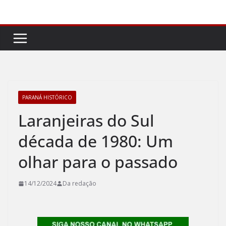
Pular
para
o
conteúdo
PARANÁ HISTÓRICO
Laranjeiras do Sul
década de 1980: Um
olhar para o passado
14/12/2024
Da redação