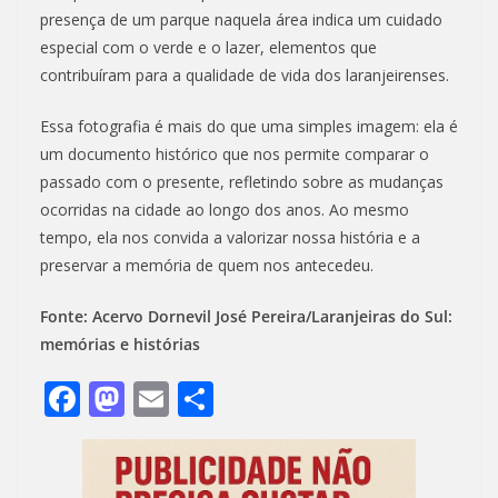
presença de um parque naquela área indica um cuidado
especial com o verde e o lazer, elementos que
contribuíram para a qualidade de vida dos laranjeirenses.
Essa fotografia é mais do que uma simples imagem: ela é
um documento histórico que nos permite comparar o
passado com o presente, refletindo sobre as mudanças
ocorridas na cidade ao longo dos anos. Ao mesmo
tempo, ela nos convida a valorizar nossa história e a
preservar a memória de quem nos antecedeu.
Fonte: Acervo Dornevil José Pereira/Laranjeiras do Sul:
memórias e histórias
F
M
E
S
ac
as
m
h
e
to
ai
ar