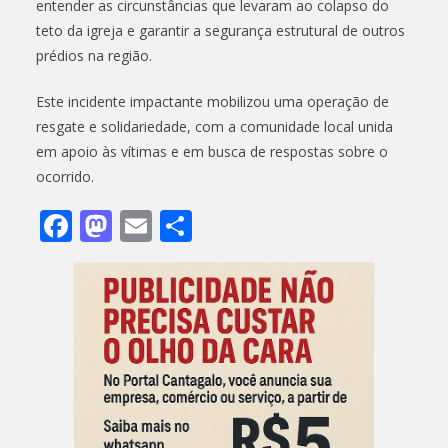
entender as circunstâncias que levaram ao colapso do
teto da igreja e garantir a segurança estrutural de outros
prédios na região.
Este incidente impactante mobilizou uma operação de
resgate e solidariedade, com a comunidade local unida
em apoio às vítimas e em busca de respostas sobre o
ocorrido.
F
M
E
S
ac
as
m
h
e
to
ai
ar
b
d
l
e
o
o
o
n
k