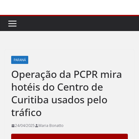
Pular
para
o
conteúdo
PARANÁ
Operação da PCPR mira
hotéis do Centro de
Curitiba usados pelo
tráfico
24/04/2025
Maria Bonatto