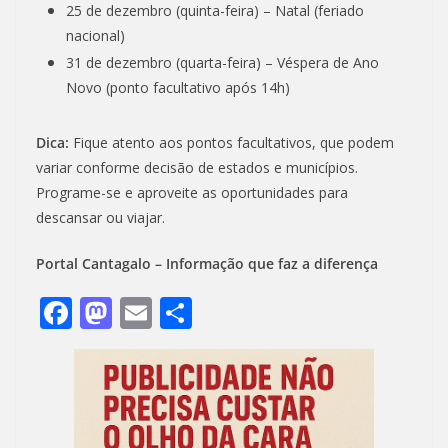
25 de dezembro (quinta-feira) – Natal (feriado
nacional)
31 de dezembro (quarta-feira) – Véspera de Ano
Novo (ponto facultativo após 14h)
Dica:
Fique atento aos pontos facultativos, que podem
variar conforme decisão de estados e municípios.
Programe-se e aproveite as oportunidades para
descansar ou viajar.
Portal Cantagalo – Informação que faz a diferença
F
M
E
S
ac
as
m
h
e
to
ai
ar
b
d
l
e
o
o