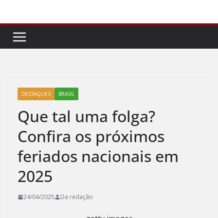
Pular
para
o
conteúdo
DESTAQUES
BRASIL
Que tal uma folga?
Confira os próximos
feriados nacionais em
2025
24/04/2025
Da redação