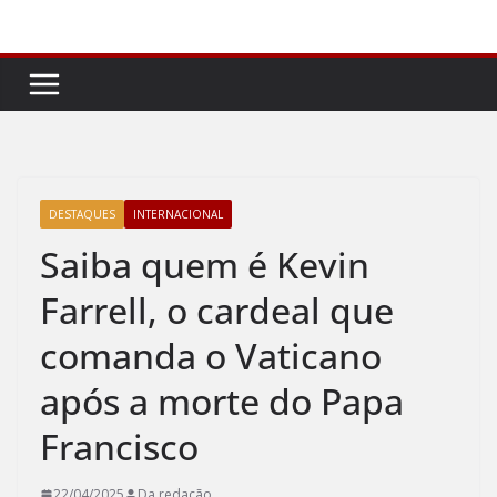
Pular
para
o
conteúdo
DESTAQUES
INTERNACIONAL
Saiba quem é Kevin
Farrell, o cardeal que
comanda o Vaticano
após a morte do Papa
Francisco
22/04/2025
Da redação